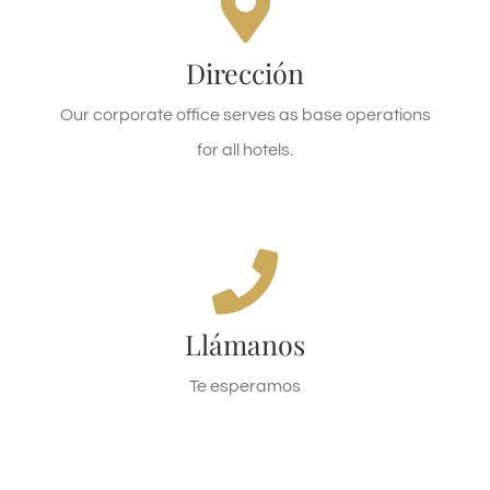
Calle Carretera General, 19, 39438 Silió,
Dirección
Cantabria
Our corporate office serves as base operations
LLEGA A SILIÓ
for all hotels.
Llámanos ahora
Llámanos al 616664666 !
Llámanos
LLÁMANOS
Te esperamos