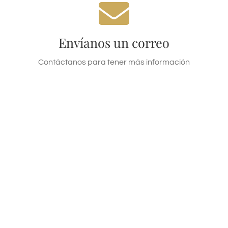
Te esperamos
Email reservations@company.com today!
Envíanos un correo
SEND AN EMAIL
Contáctanos para tener más información