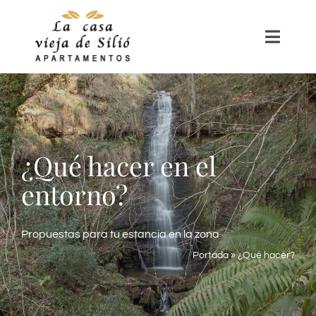
Saltar
al
Toggle
contenido
Naviga
Inicio
Nuestras casas
¿Qué hacer en el
entorno?
Exterior
¿Qué hacer?
Propuestas para tu estancia en la zona
Portada
»
¿Qué hacer?
Contacta