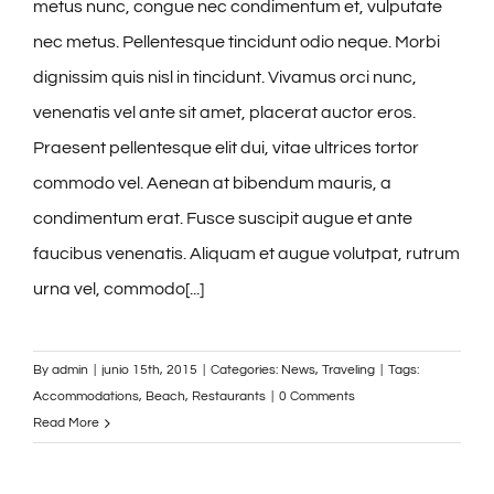
metus nunc, congue nec condimentum et, vulputate
nec metus. Pellentesque tincidunt odio neque. Morbi
dignissim quis nisl in tincidunt. Vivamus orci nunc,
venenatis vel ante sit amet, placerat auctor eros.
Praesent pellentesque elit dui, vitae ultrices tortor
commodo vel. Aenean at bibendum mauris, a
condimentum erat. Fusce suscipit augue et ante
faucibus venenatis. Aliquam et augue volutpat, rutrum
urna vel, commodo[...]
By
admin
|
junio 15th, 2015
|
Categories:
News
,
Traveling
|
Tags:
Accommodations
,
Beach
,
Restaurants
|
0 Comments
Read More