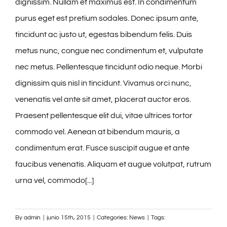
dignissim. Nullam et maximus est. In condimentum
purus eget est pretium sodales. Donec ipsum ante,
tincidunt ac justo ut, egestas bibendum felis. Duis
metus nunc, congue nec condimentum et, vulputate
nec metus. Pellentesque tincidunt odio neque. Morbi
dignissim quis nisl in tincidunt. Vivamus orci nunc,
venenatis vel ante sit amet, placerat auctor eros.
Praesent pellentesque elit dui, vitae ultrices tortor
commodo vel. Aenean at bibendum mauris, a
condimentum erat. Fusce suscipit augue et ante
faucibus venenatis. Aliquam et augue volutpat, rutrum
urna vel, commodo[...]
By
admin
|
junio 15th, 2015
|
Categories:
News
|
Tags: