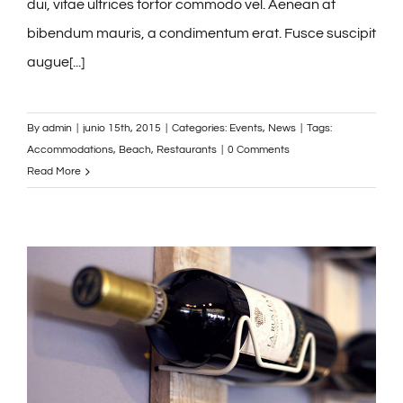
dui, vitae ultrices tortor commodo vel. Aenean at
bibendum mauris, a condimentum erat. Fusce suscipit
augue[...]
By
admin
|
junio 15th, 2015
|
Categories:
Events
,
News
|
Tags:
Accommodations
,
Beach
,
Restaurants
|
0 Comments
Read More